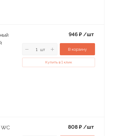
946
₽
/шт
тный
й
В корзину
шт
Купить в 1 клик
808
₽
/шт
i WC