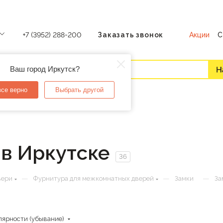
Акции
С
+7 (3952) 288-200
Заказать звонок
Ваш город Иркутск?
все верно
Выбрать другой
в Иркутске
36
—
—
—
вери
Фурнитура для межкомнатных дверей
Замки
За
лярности (убывание)