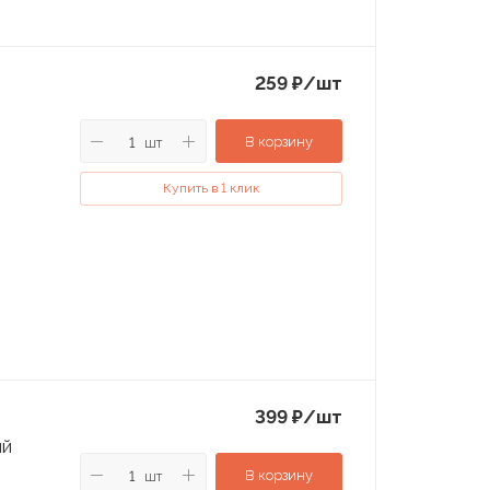
259
₽
/шт
В корзину
шт
Купить в 1 клик
399
₽
/шт
ый
В корзину
шт