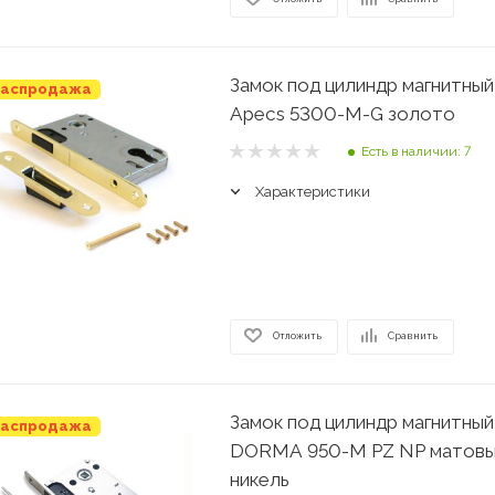
Замок под цилиндр магнитный
аспродажа
Apecs 5300-M-G золото
Есть в наличии: 7
Характеристики
Отложить
Сравнить
Замок под цилиндр магнитный
аспродажа
DORMA 950-M PZ NP матов
никель