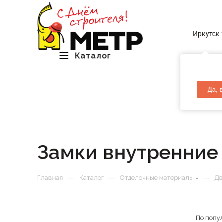
Иркутск
Каталог
Да, 
Замки внутренние 
—
—
—
Главная
Каталог
Отделочные материалы
Д
По попу