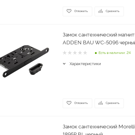
Отложить
Сравнить
Замок сантехнический магни
ADDEN BAU WC-5096 черны
Есть в наличии: 24
Характеристики
Отложить
Сравнить
Замок сантехнический Morell
1895P BL черный