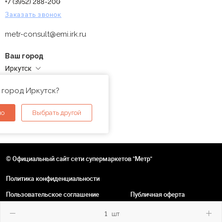
+7 (3952) 288-200
Заказать звонок
metr-consult@emi.irk.ru
Ваш город
Иркутск
Адреса магазинов
 город Иркутск?
но
Выбрать другой
© Официальный сайт сети супермаркетов "Метр"
Политика конфиденциальности
Пользовательское соглашение
Публичная оферта
шт