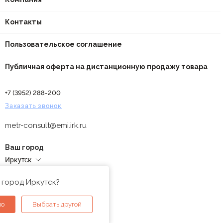
Контакты
Пользовательское соглашение
Публичная оферта на дистанционную продажу товара
+7 (3952) 288-200
Заказать звонок
metr-consult@emi.irk.ru
Ваш город
Иркутск
Адреса магазинов
 город Иркутск?
но
Выбрать другой