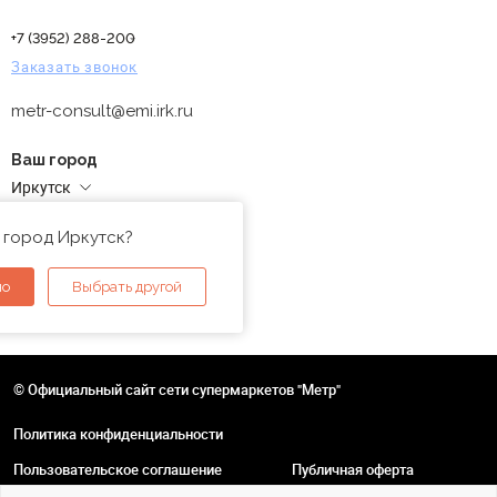
+7 (3952) 288-200
Заказать звонок
metr-consult@emi.irk.ru
Ваш город
Иркутск
Адреса магазинов
 город Иркутск?
но
Выбрать другой
© Официальный сайт сети супермаркетов "Метр"
Политика конфиденциальности
Пользовательское соглашение
Публичная оферта