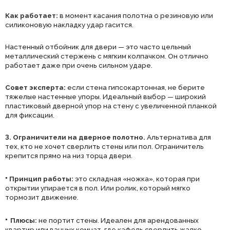
Как работает:
в момент касания полотна о резиновую или
силиконовую накладку удар гасится.
Настенный отбойник для двери — это часто цельный
металлический стержень с мягким колпачком. Он отлично
работает даже при очень сильном ударе.
Совет эксперта:
если стена гипсокартонная, не берите
тяжелые настенные упоры. Идеальный выбор — широкий
пластиковый дверной упор на стену с увеличенной планкой
для фиксации.
3. Ограничители на дверное полотно.
Альтернатива для
тех, кто не хочет сверлить стены или пол. Ограничитель
крепится прямо на низ торца двери.
·
Принцип работы:
это складная «ножка», которая при
открытии упирается в пол. Или ролик, который мягко
тормозит движение.
·
Плюсы:
не портит стены. Идеален для арендованных
квартир или ванных комнат, где кафель сверлить жалко.