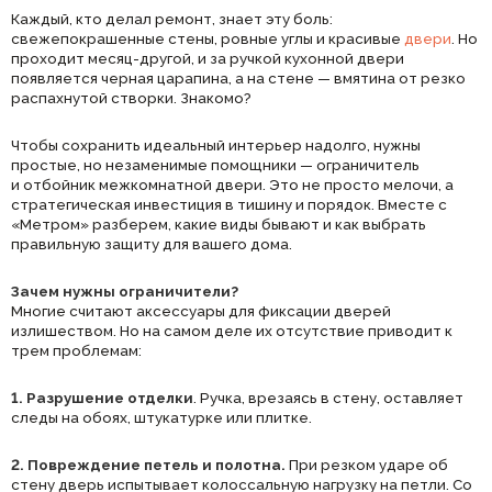
Каждый, кто делал ремонт, знает эту боль:
свежепокрашенные стены, ровные углы и красивые
двери
. Но
проходит месяц-другой, и за ручкой кухонной двери
появляется черная царапина, а на стене — вмятина от резко
распахнутой створки. Знакомо?
Чтобы сохранить идеальный интерьер надолго, нужны
простые, но незаменимые помощники — ограничитель
и отбойник межкомнатной двери. Это не просто мелочи, а
стратегическая инвестиция в тишину и порядок. Вместе с
«Метром» разберем, какие виды бывают и как выбрать
правильную защиту для вашего дома.
Зачем нужны ограничители?
Многие считают аксессуары для фиксации дверей
излишеством. Но на самом деле их отсутствие приводит к
трем проблемам:
1. Разрушение отделки
. Ручка, врезаясь в стену, оставляет
следы на обоях, штукатурке или плитке.
2. Повреждение петель и полотна.
При резком ударе об
стену дверь испытывает колоссальную нагрузку на петли. Со