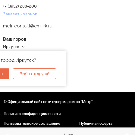
+7 (3952) 288-200
Заказать звонок
metr-consult@emi.irk.ru
Ваш город
Иркутск
Адреса магазинов
 город Иркутск?
но
Выбрать другой
© Официальный сайт сети супермаркетов "Метр"
Политика конфиденциальности
Пользовательское соглашение
Публичная оферта