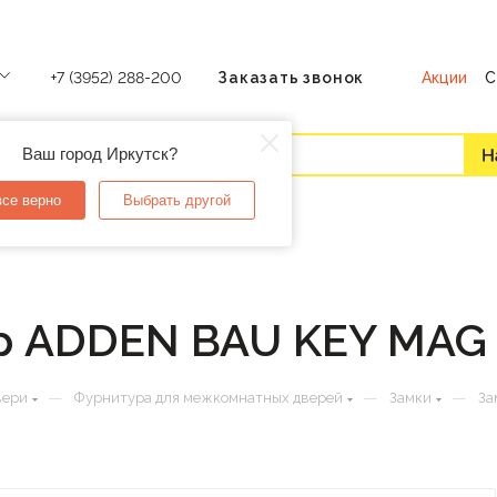
Акции
С
+7 (3952) 288-200
Заказать звонок
Ваш город Иркутск?
все верно
Выбрать другой
р ADDEN BAU KEY MAG 
—
—
—
вери
Фурнитура для межкомнатных дверей
Замки
За