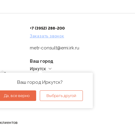
+7 (3952) 288-200
Заказать звонок
metr-consult@emi.irk.ru
Ваш город
Иркутск
дней
Адреса магазинов
проверка
Ваш город Иркутск?
ы
Да, все верно
Выбрать другой
 клиентов