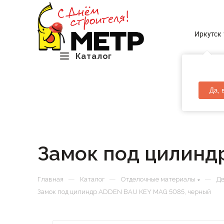
Иркутск
Каталог
Да, 
Замок под цилинд
—
—
—
Главная
Каталог
Отделочные материалы
Д
Замок под цилиндр ADDEN BAU KEY MAG 5085, черный