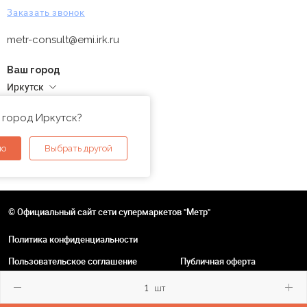
Заказать звонок
metr-consult@emi.irk.ru
Ваш город
Иркутск
Адреса магазинов
 город Иркутск?
но
Выбрать другой
© Официальный сайт сети супермаркетов "Метр"
Политика конфиденциальности
Пользовательское соглашение
Публичная оферта
шт