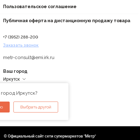
Пользовательское соглашение
Публичная оферта на дистанционную продажу товара
+7 (3952) 288-200
Заказать звонок
metr-consult@emi.irk.ru
Ваш город
Иркутск
Адреса магазинов
 город Иркутск?
но
Выбрать другой
© Официальный сайт сети супермаркетов "Метр"