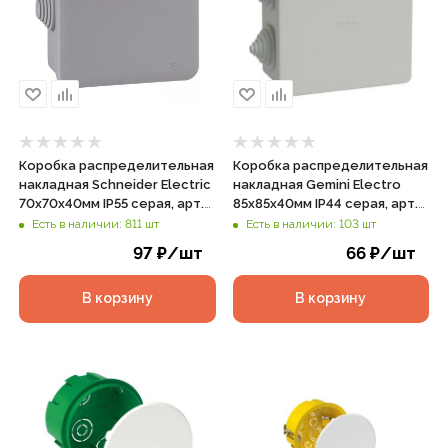
Коробка распределительная
Коробка распределительная
накладная Schneider Electric
накладная Gemini Electro
70х70х40мм IP55 серая, арт.
85х85х40мм IP44 серая, арт.
IMT35090
41235
Есть в наличии: 811 шт
Есть в наличии: 103 шт
97
₽
/шт
66
₽
/шт
В корзину
В корзину