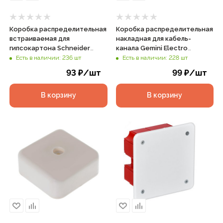
Коробка распределительная
Коробка распределительная
встраиваемая для
накладная для кабель-
гипсокартона Schneider
канала Gemini Electro
Electric 100х100х50мм IP20
100х100х44мм IP40 сосна,
Есть в наличии: 236 шт
Есть в наличии: 228 шт
желтая, арт. IMT35161
арт. 41221-11
93
₽
/шт
99
₽
/шт
В корзину
В корзину