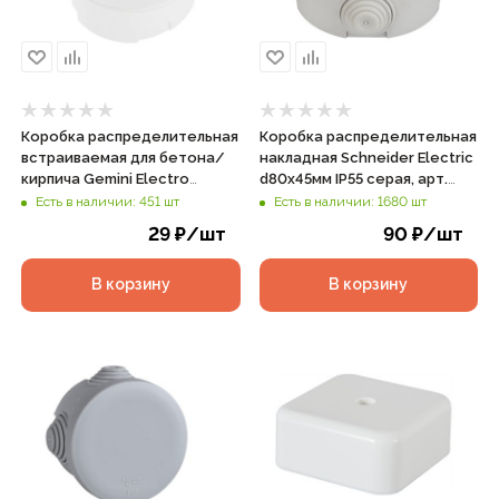
Коробка распределительная
Коробка распределительная
встраиваемая для бетона/
накладная Schneider Electric
кирпича Gemini Electro
d80х45мм IP55 серая, арт.
d80х40мм IP20 белая, арт.
IMT35094
Есть в наличии: 451 шт
Есть в наличии: 1680 шт
41004
29
₽
/шт
90
₽
/шт
В корзину
В корзину