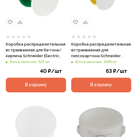
Коробка распределительная
Коробка распределительная
встраиваемая для бетона/
встраиваемая для
кирпича Schneider Electric
гипсокартона Schneider
d70х40мм IP30 зеленая, арт.
Electric d80х45мм IP20
Есть в наличии: 525 шт
Есть в наличии: 1499 шт
IMT35120
желтая, арт. IMT35160
40
₽
/шт
63
₽
/шт
В корзину
В корзину