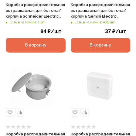
Коробка распределительная
Коробка распределительная
встраиваемая для бетона/
встраиваемая для бетона/
кирпича Schneider Electric
кирпича Gemini Electro
100х100х50мм IP30 зеленая,
92х92х45мм IP20 красная,
Есть в наличии: 1 шт
Есть в наличии: 435 шт
арт. IMT35122
арт. 41001
84
₽
/шт
37
₽
/шт
В корзину
В корзину
Коробка распределительная
Коробка распределительная