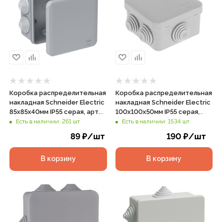
Коробка распределительная
Коробка распределительная
накладная Schneider Electric
накладная Schneider Electric
85х85х40мм IP55 серая, арт.
100х100х50мм IP55 серая,
IMT35092
арт. IMT35091
Есть в наличии: 261 шт
Есть в наличии: 1534 шт
89
₽
/шт
190
₽
/шт
В корзину
В корзину