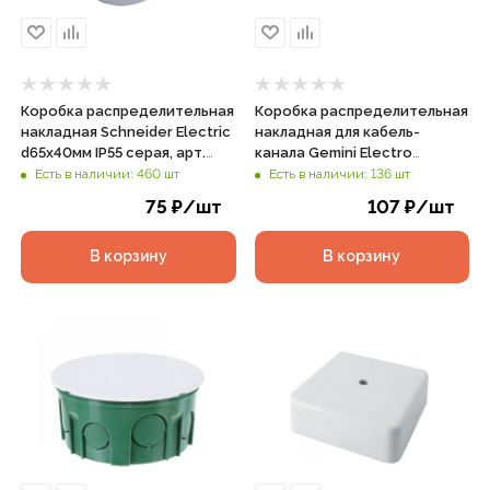
Коробка распределительная
Коробка распределительная
накладная Schneider Electric
накладная для кабель-
d65х40мм IP55 серая, арт.
канала Gemini Electro
IMT35093
100х100х44мм IP40 белая,
Есть в наличии: 460 шт
Есть в наличии: 136 шт
арт. 41221-01
75
₽
/шт
107
₽
/шт
В корзину
В корзину