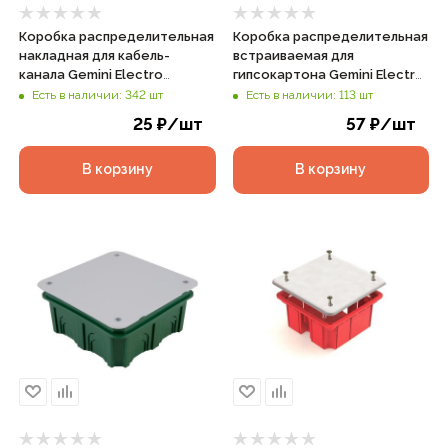
Коробка распределительная
Коробка распределительная
накладная для кабель-
встраиваемая для
канала Gemini Electro
гипсокартона Gemini Electro
50х50х20мм IP40 белая, арт.
92х92х45мм IP20 красная,
Есть в наличии: 342 шт
Есть в наличии: 113 шт
41205-01
арт. 41022
25
₽
/шт
57
₽
/шт
В корзину
В корзину