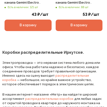
канала Gemini Electro
канала Gemini Electro
75х75х20мм IP40 сосна, арт.
75х75х28мм IP40 сосна, арт.
Есть в наличии: 121 шт
Есть в наличии: 88 шт
41211-11
41215-11
43
₽
/шт
53
₽
/шт
В корзину
В корзину
Коробки распределительные Иркутске.
Электропроводка — это нервная система любого дома или
офиса. Чтобы она работала надежно и безопасно, каждое
соединение проводов требует правильной организации.
Именно здесь на сцену выходит
распределительная
коробка
— небольшое, но крайне важное устройство,
которое обеспечивает порядок в электрических цепях.
В нашем интернет-магазине «Метр» вы найдете широкий
ассортимент
распределительных коробок
для любых задач:
от скрытой проводки в квартире до наружного монтажа на