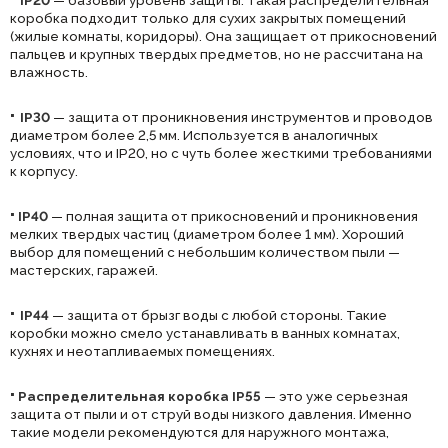
IP20
— базовый уровень защиты. Такая распределительная
коробка подходит только для сухих закрытых помещений
(жилые комнаты, коридоры). Она защищает от прикосновений
пальцев и крупных твердых предметов, но не рассчитана на
влажность.
·
IP30
— защита от проникновения инструментов и проводов
диаметром более 2,5 мм. Используется в аналогичных
условиях, что и IP20, но с чуть более жесткими требованиями
к корпусу.
·
IP40
— полная защита от прикосновений и проникновения
мелких твердых частиц (диаметром более 1 мм). Хороший
выбор для помещений с небольшим количеством пыли —
мастерских, гаражей.
·
IP44
— защита от брызг воды с любой стороны. Такие
коробки можно смело устанавливать в ванных комнатах,
кухнях и неотапливаемых помещениях.
·
Распределительная коробка IP55
— это уже серьезная
защита от пыли и от струй воды низкого давления. Именно
такие модели рекомендуются для наружного монтажа,