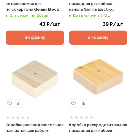
встраиваемая для
накладная для кабель-
гипсокартона Gemini Electro
канала Gemini Electro
d80х40мм IP20 белая, арт.
75х75х20мм IP40 белая, арт.
Есть в наличии: 268 шт
Есть в наличии: 346 шт
41024
41211-01
43
₽
/шт
39
₽
/шт
В корзину
В корзину
Коробка распределительная
Коробка распределительная
накладная для кабель-
накладная для кабель-