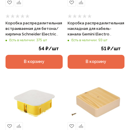
Коробка распределительная
Коробка распределительная
встраиваемая для бетона/
накладная для кабель-
кирпича Schneider Electric
канала Gemini Electro
d100х50мм IP30 зеленая, арт.
75х75х28мм IP40 белая, арт.
Есть в наличии: 375 шт
Есть в наличии: 93 шт
IMT35121
41215-01
54
₽
/шт
51
₽
/шт
В корзину
В корзину