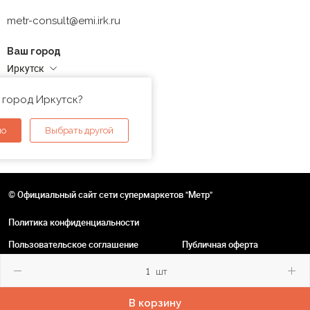
metr-consult@emi.irk.ru
Ваш город
Иркутск
Адреса магазинов
 город Иркутск?
но
Выбрать другой
© Официальный сайт сети супермаркетов "Метр"
Политика конфиденциальности
Пользовательское соглашение
Публичная оферта
шт
В корзину