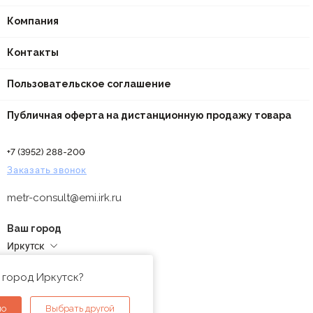
Компания
Контакты
Пользовательское соглашение
Публичная оферта на дистанционную продажу товара
+7 (3952) 288-200
Заказать звонок
metr-consult@emi.irk.ru
Ваш город
Иркутск
Адреса магазинов
 город Иркутск?
но
Выбрать другой