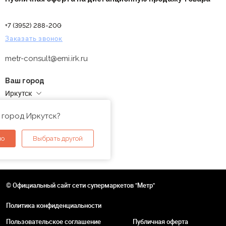
+7 (3952) 288-200
Заказать звонок
metr-consult@emi.irk.ru
Ваш город
Иркутск
Адреса магазинов
 город Иркутск?
но
Выбрать другой
© Официальный сайт сети супермаркетов "Метр"
Политика конфиденциальности
Пользовательское соглашение
Публичная оферта