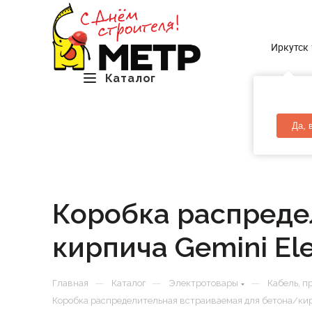
Иркутск
Каталог
Да, 
Коробка распреде
кирпича Gemini El
—
—
—
Главная
Каталог
Электротовары
Кабель, п
Коробка распределительная встраиваемая для бетона/кирп