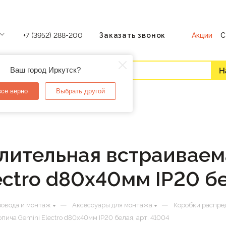
Акции
С
+7 (3952) 288-200
Заказать звонок
Ваш город Иркутск?
все верно
Выбрать другой
лительная встраиваем
ectro d80х40мм IP20 бе
—
—
ровода и монтаж
Аксессуары для монтажа
Коробки распре
ича Gemini Electro d80х40мм IP20 белая, арт. 41004