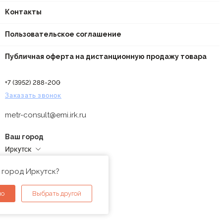
Контакты
Пользовательское соглашение
Публичная оферта на дистанционную продажу товара
+7 (3952) 288-200
Заказать звонок
metr-consult@emi.irk.ru
Ваш город
Иркутск
Адреса магазинов
 город Иркутск?
но
Выбрать другой