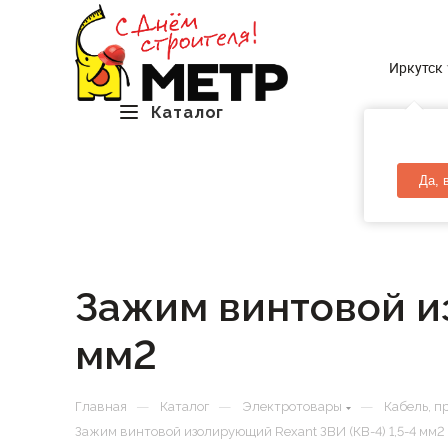
Иркутск
Каталог
Да, 
Зажим винтовой из
мм2
—
—
—
Главная
Каталог
Электротовары
Кабель, п
Зажим винтовой изолирующий Rexant ЗВИ (КВ-4) 1,5-4 мм2