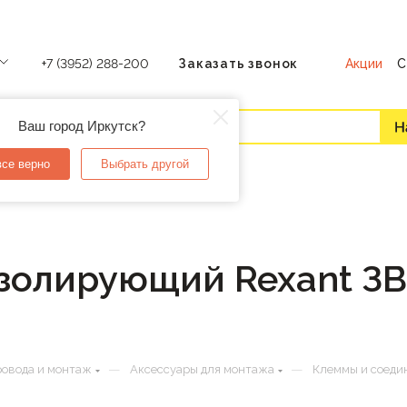
Акции
С
+7 (3952) 288-200
Заказать звонок
Ваш город Иркутск?
все верно
Выбрать другой
олирующий Rexant ЗВИ 
—
—
ровода и монтаж
Аксессуары для монтажа
Клеммы и соеди