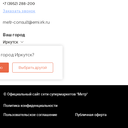
+7 (3952) 288-200
Заказать звонок
metr-consult@emi.irk.ru
Ваш город
Иркутск
Адреса магазинов
 город Иркутск?
но
Выбрать другой
© Официальный сайт сети супермаркетов "Метр"
Политика конфиденциальности
Пользовательское соглашение
Публичная оферта