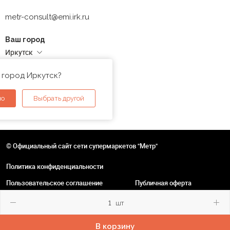
metr-consult@emi.irk.ru
Ваш город
Иркутск
Адреса магазинов
 город Иркутск?
но
Выбрать другой
© Официальный сайт сети супермаркетов "Метр"
Политика конфиденциальности
Пользовательское соглашение
Публичная оферта
шт
В корзину