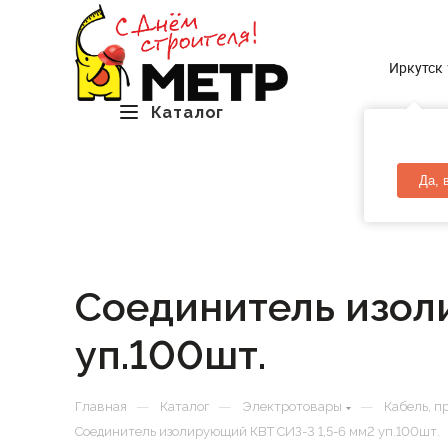
Иркутск
Каталог
Да, 
Соединитель изол
уп.100шт.
—
—
—
Главная
Каталог
Электротовары
Кабель, п
Соединитель изолирующий КВТ СИЗ-3 1,5-6 мм2 уп.100шт.