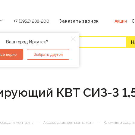
Акции
С
+7 (3952) 288-200
Заказать звонок
Ваш город Иркутск?
все верно
Выбрать другой
ирующий КВТ СИЗ-3 1,
—
—
ровода и монтаж
Аксессуары для монтажа
Клеммы и соеди