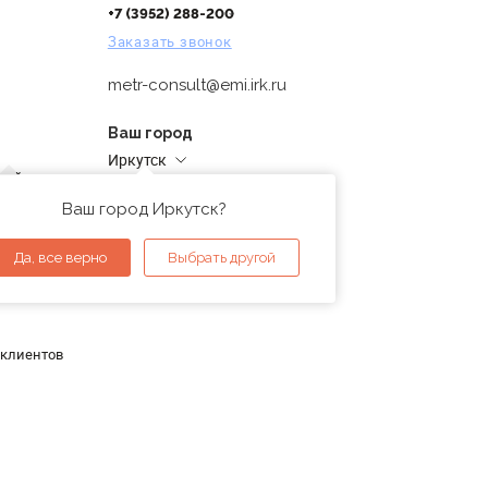
+7 (3952) 288-200
Заказать звонок
metr-consult@emi.irk.ru
Ваш город
Иркутск
дней
Адреса магазинов
проверка
Ваш город Иркутск?
ы
Да, все верно
Выбрать другой
 клиентов