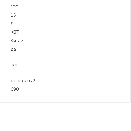
100
1,5
6
КВТ
Китай
да
нет
оранжевый
690