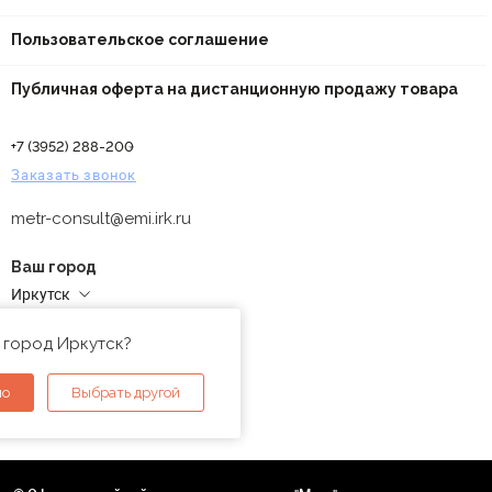
Пользовательское соглашение
Публичная оферта на дистанционную продажу товара
+7 (3952) 288-200
Заказать звонок
metr-consult@emi.irk.ru
Ваш город
Иркутск
Адреса магазинов
 город Иркутск?
но
Выбрать другой