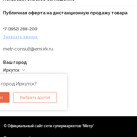
Публичная оферта на дистанционную продажу товара
+7 (3952) 288-200
Заказать звонок
metr-consult@emi.irk.ru
Ваш город
Иркутск
Адреса магазинов
 город Иркутск?
но
Выбрать другой
© Официальный сайт сети супермаркетов "Метр"