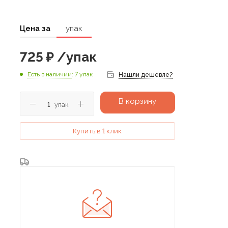
Цена за
упак
725
₽
/упак
Есть в наличии
: 7 упак
Нашли дешевле?
В корзину
упак
Купить в 1 клик