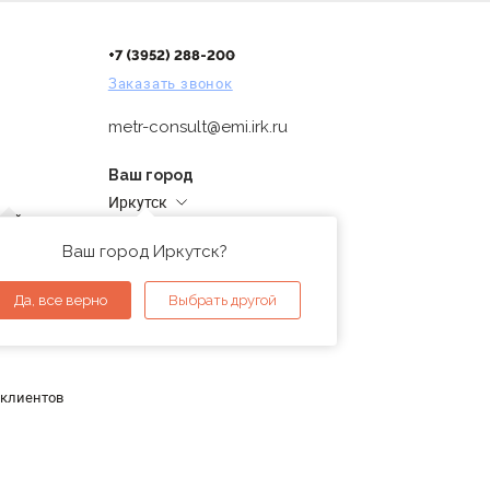
+7 (3952) 288-200
Заказать звонок
metr-consult@emi.irk.ru
Ваш город
Иркутск
дней
Адреса магазинов
проверка
Ваш город Иркутск?
ы
Да, все верно
Выбрать другой
 клиентов