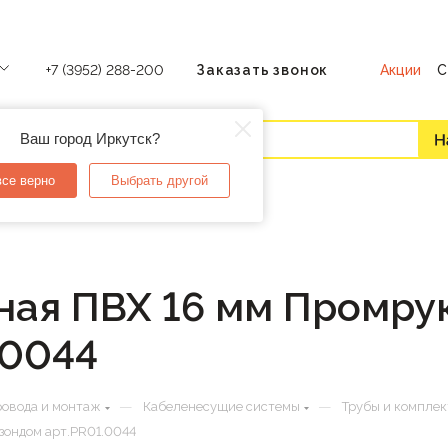
Акции
С
+7 (3952) 288-200
Заказать звонок
Ваш город Иркутск?
все верно
Выбрать другой
ая ПВХ 16 мм Промрук
.0044
—
—
ровода и монтаж
Кабеленесущие системы
Трубы и компле
зондом арт.PR01.0044