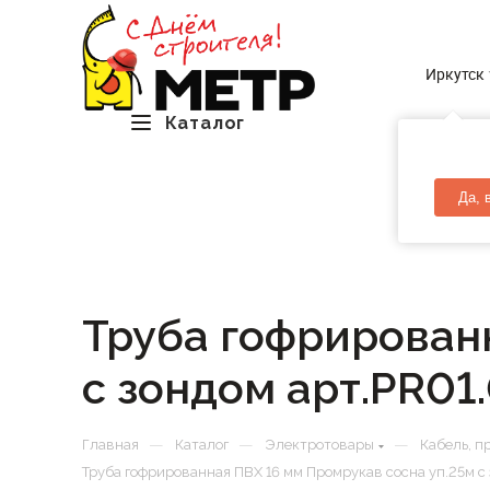
Иркутск
Каталог
Да, 
Труба гофрированн
с зондом арт.PR01
—
—
—
Главная
Каталог
Электротовары
Кабель, п
Труба гофрированная ПВХ 16 мм Промрукав сосна уп.25м с 