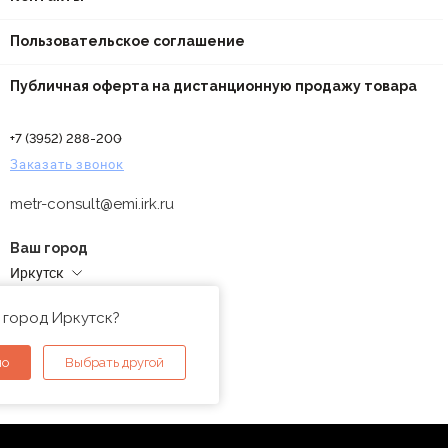
Пользовательское соглашение
Публичная оферта на дистанционную продажу товара
+7 (3952) 288-200
Заказать звонок
metr-consult@emi.irk.ru
Ваш город
Иркутск
Адреса магазинов
 город Иркутск?
но
Выбрать другой