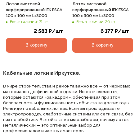
Лоток листовой
Лоток листовой
перфорированный IEK ESCA
перфорированный IEK ESCA
100 х 100 мм L=3000
100 х 300 мм L=3000
Есть в наличии: 21 шт
Есть в наличии: 20 шт
2 583
₽
/шт
6 177
₽
/шт
В корзину
В корзину
Кабельные лотки в Иркутске.
В мире строительства и ремонта важно все — от черновых
материалов до финишной отделки. Но есть элементы,
которые остаются «за кадром», обеспечивая при этом
безопасность и функциональность объекта на долгие годы.
Речь идет о кабельных лотках. Если вы прокладываете
электропроводку, слаботочные системы или сети связи, без
них не обойтись. В этой статье мы разберем, почему лоток
металлический — это оптимальный выбор для
профессионалов и частных мастеров.