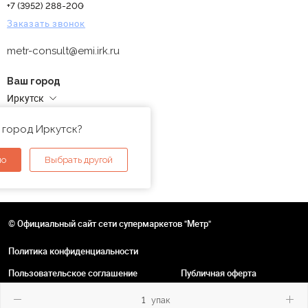
+7 (3952) 288-200
Заказать звонок
metr-consult@emi.irk.ru
Ваш город
Иркутск
Адреса магазинов
 город Иркутск?
но
Выбрать другой
© Официальный сайт сети супермаркетов "Метр"
Политика конфиденциальности
Пользовательское соглашение
Публичная оферта
упак