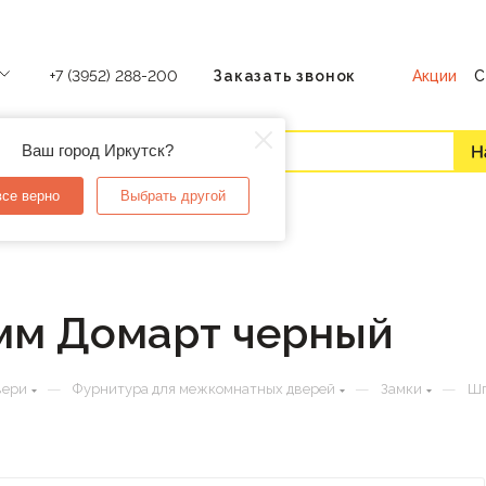
Акции
С
+7 (3952) 288-200
Заказать звонок
Ваш город Иркутск?
все верно
Выбрать другой
мм Домарт черный
—
—
—
вери
Фурнитура для межкомнатных дверей
Замки
Шп