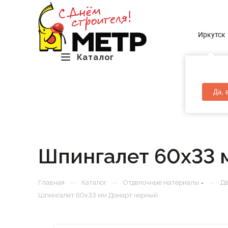
Иркутск
Каталог
Да, 
Шпингалет 60х33 
—
—
—
Главная
Каталог
Отделочные материалы
Д
Шпингалет 60х33 мм Домарт черный