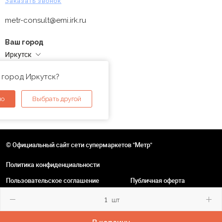
Заказать звонок
metr-consult@emi.irk.ru
Ваш город
Иркутск
Адреса магазинов
 город Иркутск?
но
Выбрать другой
© Официальный сайт сети супермаркетов "Метр"
Политика конфиденциальности
Пользовательское соглашение
Публичная оферта
шт