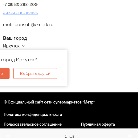
+7 (3952) 288-200
Заказать звонок
metr-consult@emi.irk.ru
Ваш город
Иркутск
Адреса магазинов
 город Иркутск?
но
Выбрать другой
© Официальный сайт сети супермаркетов "Метр"
Политика конфиденциальности
Пользовательское соглашение
Публичная оферта
шт