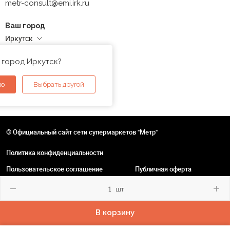
metr-consult@emi.irk.ru
Ваш город
Иркутск
Адреса магазинов
 город Иркутск?
но
Выбрать другой
© Официальный сайт сети супермаркетов "Метр"
Политика конфиденциальности
Пользовательское соглашение
Публичная оферта
шт
В корзину