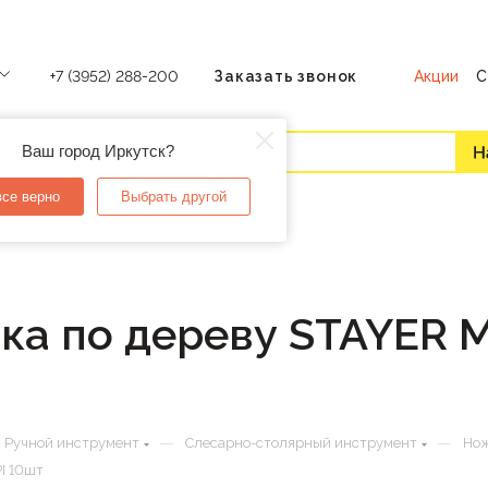
Акции
С
+7 (3952) 288-200
Заказать звонок
Ваш город Иркутск?
все верно
Выбрать другой
ика по дереву STAYER
—
—
Ручной инструмент
Слесарно-столярный инструмент
Но
I 10шт