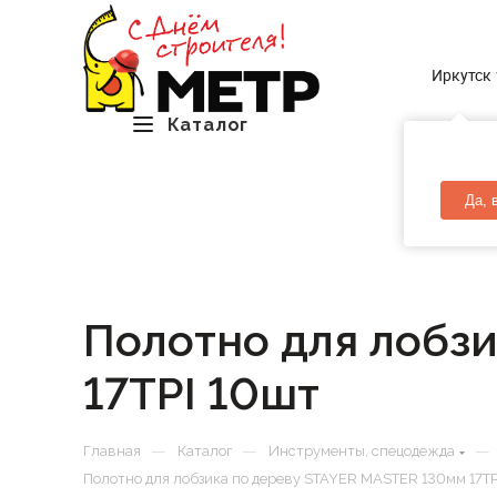
Иркутск
Каталог
Да, 
Полотно для лобз
17TPI 10шт
—
—
—
Главная
Каталог
Инструменты, спецодежда
Полотно для лобзика по дереву STAYER MASTER 130мм 17TP