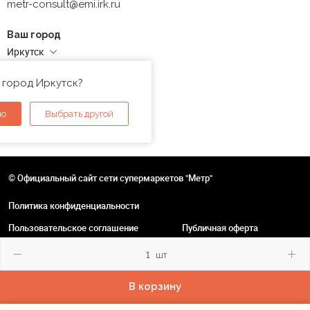
metr-consult@emi.irk.ru
Ваш город
Иркутск
Адреса магазинов
 город Иркутск?
но
Выбрать другой
© Официальный сайт сети супермаркетов "Метр"
Политика конфиденциальности
Пользовательское соглашение
Публичная оферта
шт
В корзину