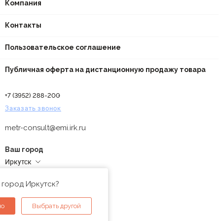
Компания
Контакты
Пользовательское соглашение
Публичная оферта на дистанционную продажу товара
+7 (3952) 288-200
Заказать звонок
metr-consult@emi.irk.ru
Ваш город
Иркутск
Адреса магазинов
 город Иркутск?
но
Выбрать другой