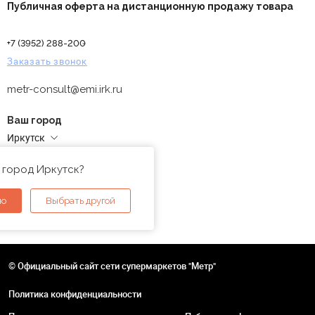
Публичная оферта на дистанционную продажу товара
+7 (3952) 288-200
Заказать звонок
metr-consult@emi.irk.ru
Ваш город
Иркутск
Адреса магазинов
 город Иркутск?
но
Выбрать другой
© Официальный сайт сети супермаркетов "Метр"
Политика конфиденциальности