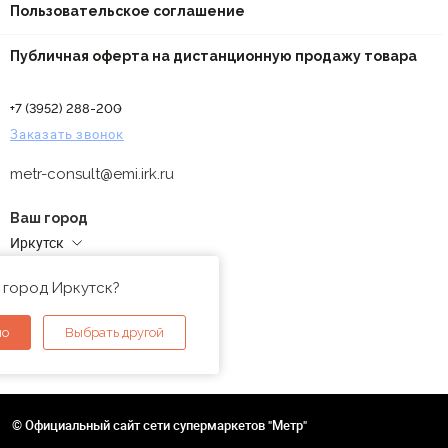
Пользовательское соглашение
Публичная оферта на дистанционную продажу товара
+7 (3952) 288-200
Заказать звонок
metr-consult@emi.irk.ru
Ваш город
Иркутск
Адреса магазинов
 город Иркутск?
но
Выбрать другой
© Официальный сайт сети супермаркетов "Метр"