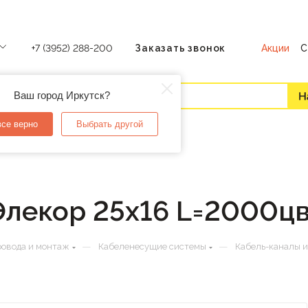
Акции
С
+7 (3952) 288-200
Заказать звонок
Ваш город Иркутск?
все верно
Выбрать другой
Элекор 25х16 L=2000цв
—
—
ровода и монтаж
Кабеленесущие системы
Кабель-каналы 