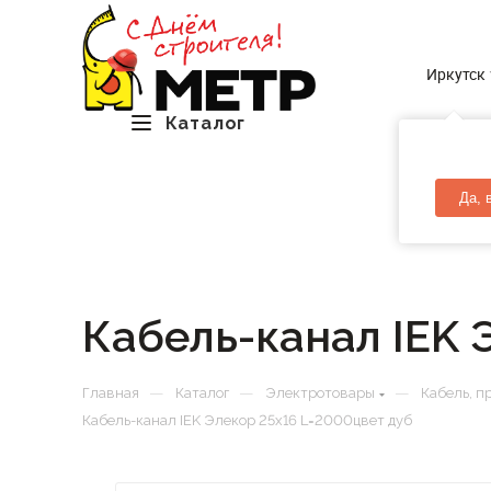
Иркутск
Каталог
Да, 
Кабель-канал IEK 
—
—
—
Главная
Каталог
Электротовары
Кабель, п
Кабель-канал IEK Элекор 25х16 L=2000цвет дуб