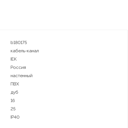
b180175
кабель-канал
IEK
Россия
настенный
ПВХ
дуб
16
25
IP40