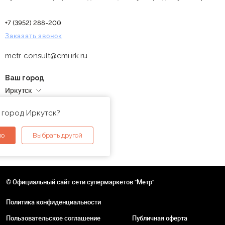
+7 (3952) 288-200
Заказать звонок
metr-consult@emi.irk.ru
Ваш город
Иркутск
Адреса магазинов
 город Иркутск?
но
Выбрать другой
© Официальный сайт сети супермаркетов "Метр"
Политика конфиденциальности
Пользовательское соглашение
Публичная оферта