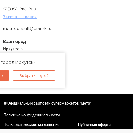
+7 (3952) 288-200
Заказать звонок
metr-consult@emi.irk.ru
Ваш город
Иркутск
Адреса магазинов
 город Иркутск?
но
Выбрать другой
© Официальный сайт сети супермаркетов "Метр"
Политика конфиденциальности
Пользовательское соглашение
Публичная оферта