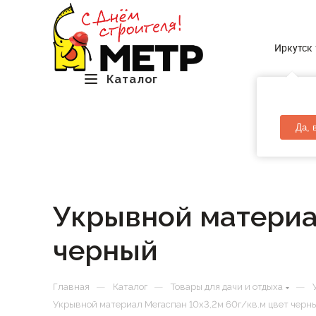
Иркутск
Каталог
Да, 
Укрывной материал
черный
—
—
—
Главная
Каталог
Товары для дачи и отдыха
Укрывной материал Мегаспан 10х3,2м 60г/кв.м цвет черн