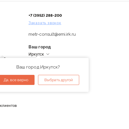
+7 (3952) 288-200
Заказать звонок
metr-consult@emi.irk.ru
Ваш город
Иркутск
дней
Адреса магазинов
проверка
Ваш город Иркутск?
ы
Да, все верно
Выбрать другой
 клиентов