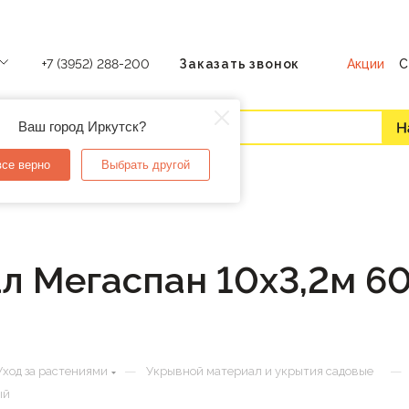
Акции
С
+7 (3952) 288-200
Заказать звонок
Ваш город Иркутск?
все верно
Выбрать другой
 Мегаспан 10х3,2м 60
—
—
Уход за растениями
Укрывной материал и укрытия садовые
ый