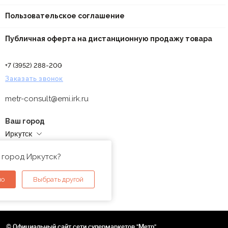
Пользовательское соглашение
Публичная оферта на дистанционную продажу товара
+7 (3952) 288-200
Заказать звонок
metr-consult@emi.irk.ru
Ваш город
Иркутск
Адреса магазинов
 город Иркутск?
но
Выбрать другой
© Официальный сайт сети супермаркетов "Метр"