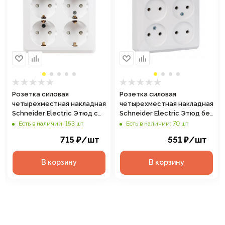
Розетка силовая
Розетка силовая
четырехместная накладная
четырехместная накладная
Schneider Electric Этюд с
Schneider Electric Этюд без
заземлением, цвет белый,
заземления, цвет белый,
Есть в наличии: 153 шт
Есть в наличии: 70 шт
арт. PA16-208B
арт. PA16-205B
715
₽
/шт
551
₽
/шт
В корзину
В корзину