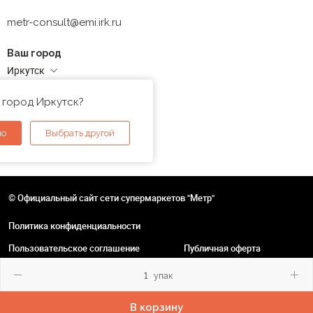
metr-consult@emi.irk.ru
Ваш город
Иркутск
Адреса магазинов
 город Иркутск?
но
Выбрать другой
© Официальный сайт сети супермаркетов "Метр"
Политика конфиденциальности
Пользовательское соглашение
Публичная оферта
упак
В корзину