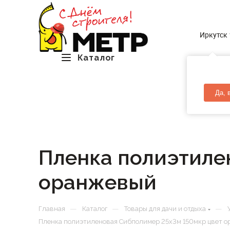
Иркутск
Каталог
Да, 
Пленка полиэтиле
оранжевый
—
—
—
Главная
Каталог
Товары для дачи и отдыха
Пленка полиэтиленовая Сибполимер 25х3м 150мкр цвет 