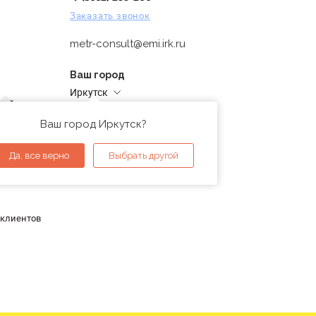
Заказать звонок
metr-consult@emi.irk.ru
Ваш город
Иркутск
дней
Адреса магазинов
проверка
Ваш город Иркутск?
ы
Да, все верно
Выбрать другой
 клиентов