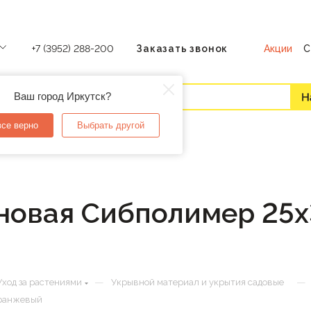
Акции
С
+7 (3952) 288-200
Заказать звонок
Ваш город Иркутск?
все верно
Выбрать другой
новая Сибполимер 25х
—
—
Уход за растениями
Укрывной материал и укрытия садовые
оранжевый