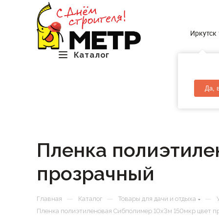
Иркутск
Каталог
Да, 
Пленка полиэтиле
прозрачный
—
—
—
Главная
Каталог
Товары для дачи и отдыха
Пленка полиэтиленовая Сибполимер 10х3м 150мкр цвет п