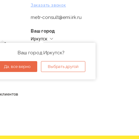
Заказать звонок
metr-consult@emi.irk.ru
Ваш город
Иркутск
дней
Адреса магазинов
проверка
Ваш город Иркутск?
ы
Да, все верно
Выбрать другой
 клиентов