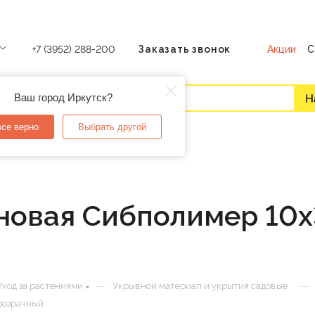
Акции
С
+7 (3952) 288-200
Заказать звонок
Ваш город Иркутск?
все верно
Выбрать другой
новая Сибполимер 10х
—
—
Уход за растениями
Укрывной материал и укрытия садовые
розрачный