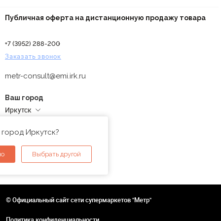
Публичная оферта на дистанционную продажу товара
+7 (3952) 288-200
Заказать звонок
metr-consult@emi.irk.ru
Ваш город
Иркутск
Адреса магазинов
 город Иркутск?
но
Выбрать другой
© Официальный сайт сети супермаркетов "Метр"
Политика конфиденциальности