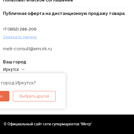
Пользовательское соглашение
Публичная оферта на дистанционную продажу товара
+7 (3952) 288-200
Заказать звонок
metr-consult@emi.irk.ru
Ваш город
Иркутск
Адреса магазинов
 город Иркутск?
но
Выбрать другой
© Официальный сайт сети супермаркетов "Метр"