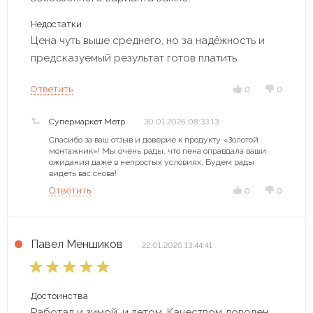
Недостатки
Цена чуть выше среднего, но за надёжность и
предсказуемый результат готов платить.
Ответить
0
0
Супермаркет Метр
30.01.2026 08:33:13
Спасибо за ваш отзыв и доверие к продукту «Золотой
монтажник»! Мы очень рады, что пена оправдала ваши
ожидания даже в непростых условиях. Будем рады
видеть вас снова!
Ответить
0
0
Павел Меншиков
22.01.2026 13:44:41
Достоинства
Работал и зимой, и летом. Качеством доволен.