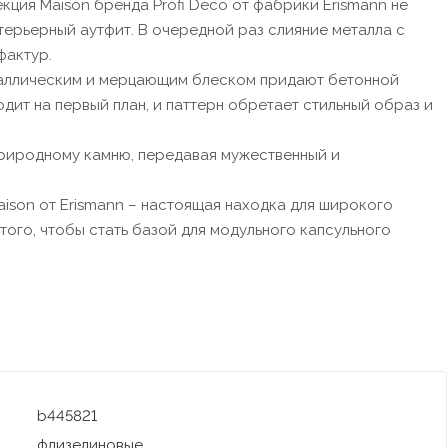
ция Maison бренда Profi Deco от фабрики Erismann не
терьерный аутфит. В очередной раз слияние металла с
фактур.
таллическим и мерцающим блеском придают бетонной
дит на первый план, и паттерн обретает стильный образ и
природному камню, передавая мужественный и
ison от Erismann – настоящая находка для широкого
того, чтобы стать базой для модульного капсульного
b445821
флизелиновые