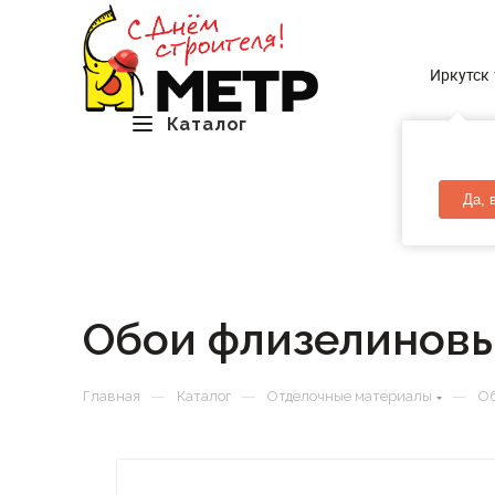
Иркутск
Каталог
Да, 
Обои флизелиновые
—
—
—
Главная
Каталог
Отделочные материалы
Об