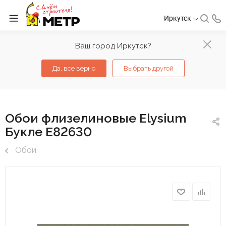
Иркутск
Ваш город Иркутск?
Да, все верно
Выбрать другой
Обои флизелиновые Elysium
Букле Е82630
Обои