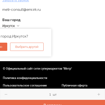
Заказать звонок
metr-consult@emi.irk.ru
Ваш город
Иркутск
Адреса магазинов
 город Иркутск?
но
Выбрать другой
© Официальный сайт сети супермаркетов "Метр"
Политика конфиденциальности
Пользовательское соглашение
Публичная оферта
шт