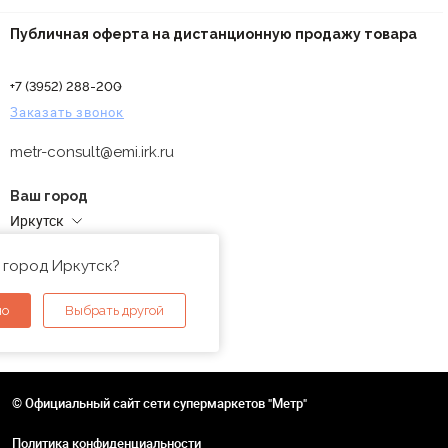
Публичная оферта на дистанционную продажу товара
+7 (3952) 288-200
Заказать звонок
metr-consult@emi.irk.ru
Ваш город
Иркутск
Адреса магазинов
 город Иркутск?
но
Выбрать другой
© Официальный сайт сети супермаркетов "Метр"
Политика конфиденциальности