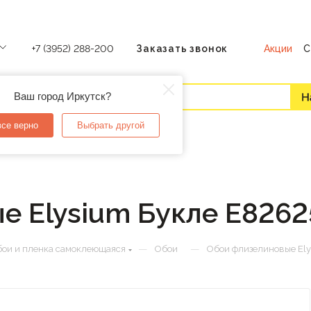
Акции
С
+7 (3952) 288-200
Заказать звонок
Ваш город Иркутск?
все верно
Выбрать другой
е Elysium Букле Е8262
—
—
ои и пленка самоклеющаяся
Обои
Обои флизелиновые Ely