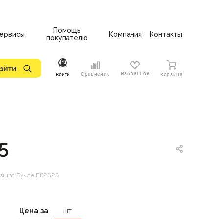
Помощь
ервисы
Компания
Контакты
покупателю
Избранное
Сравнение
Войти
Корзина
5
sium Букле Е82625
Цена за
шт