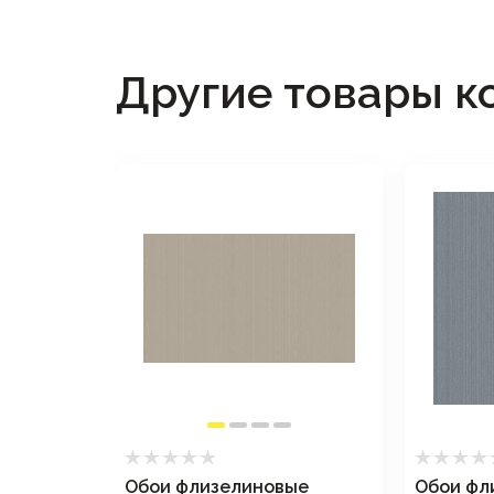
Другие товары к
ые
Обои флизелиновые
Обои фл