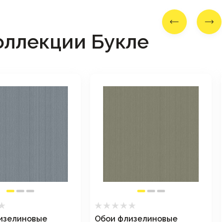
оллекции Букле
изелиновые
Обои флизелиновые