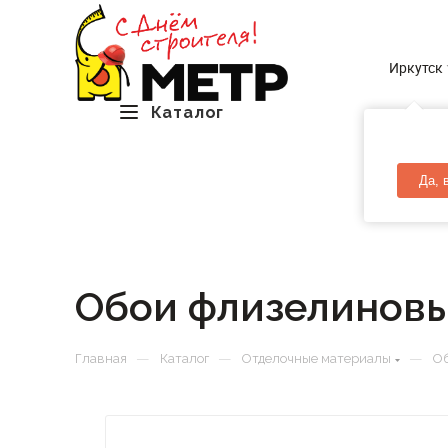
Иркутск
Каталог
Да, 
Обои флизелиновы
—
—
—
Главная
Каталог
Отделочные материалы
Об