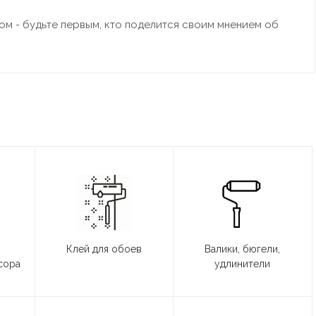
м - будьте первым, кто поделится своим мнением об
Клей для обоев
Валики, бюгели,
сора
удлинители