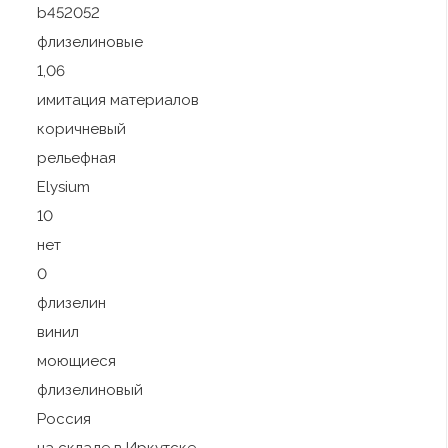
b452052
флизелиновые
1,06
имитация материалов
коричневый
рельефная
Elysium
10
нет
0
флизелин
винил
моющиеся
флизелиновый
Россия