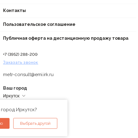
Контакты
Пользовательское соглашение
Публичная оферта на дистанционную продажу товара
+7 (3952) 288-200
Заказать звонок
metr-consult@emi.irk.ru
Ваш город
Иркутск
Адреса магазинов
 город Иркутск?
но
Выбрать другой