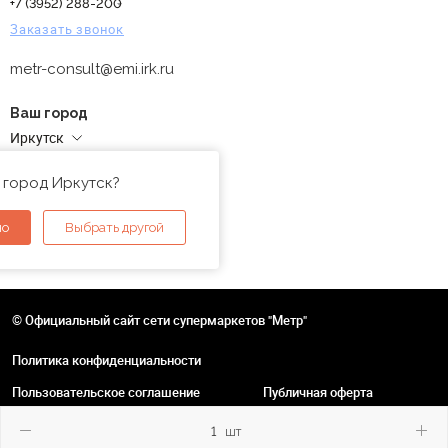
+7 (3952) 288-200
Заказать звонок
metr-consult@emi.irk.ru
Ваш город
Иркутск
Адреса магазинов
 город Иркутск?
но
Выбрать другой
© Официальный сайт сети супермаркетов "Метр"
Политика конфиденциальности
Пользовательское соглашение
Публичная оферта
шт