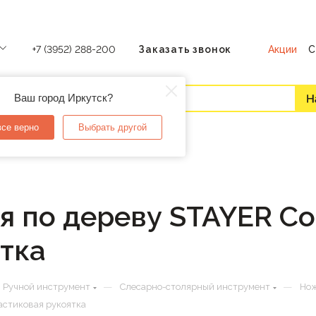
Акции
С
+7 (3952) 288-200
Заказать звонок
Ваш город Иркутск?
все верно
Выбрать другой
 по дереву STAYER Co
тка
—
—
Ручной инструмент
Слесарно-столярный инструмент
Но
астиковая рукоятка