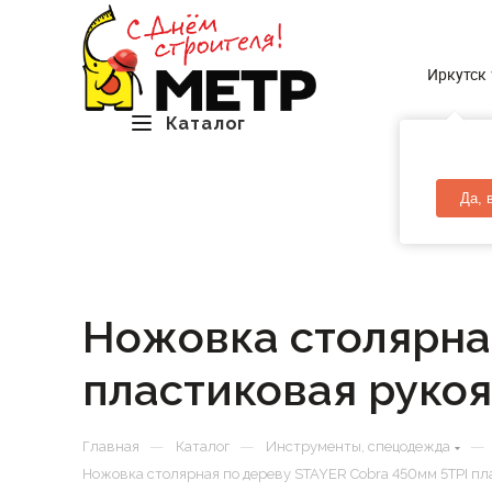
Иркутск
Каталог
Да, 
Ножовка столярная
пластиковая рукоя
—
—
—
Главная
Каталог
Инструменты, спецодежда
Ножовка столярная по дереву STAYER Cobra 450мм 5TPI пл